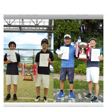
男子A級_優勝
男子B級_優勝