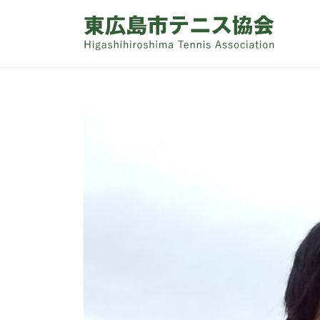
コ
ナ
ン
ビ
テ
ゲ
ン
ー
ツ
シ
へ
ョ
ス
ン
キ
に
ッ
移
プ
動